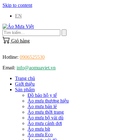
Skip to content
EN
Giỏ hàng
Hotline:
0906525530
Email:
info@aomuaviet.vn
Trang chủ
Giới thiệu
Sản phẩm
Đồ bảo hộ y tế
Áo mưa thương hiệu
Áo mưa bán lẻ
Áo mưa thời trang
Áo mưa bộ vải dù
Áo mưa cánh dơi
Áo mưa bít
Áo mưa Eco