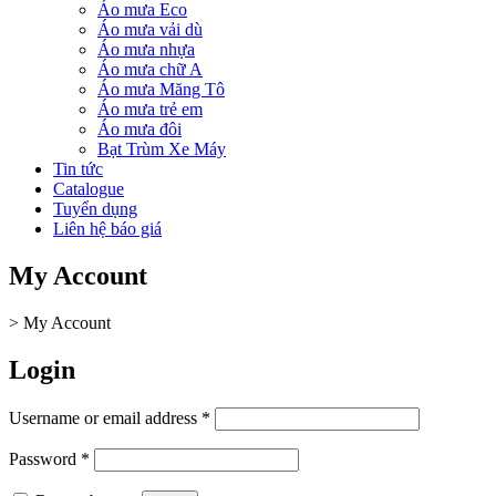
Áo mưa Eco
Áo mưa vải dù
Áo mưa nhựa
Áo mưa chữ A
Áo mưa Măng Tô
Áo mưa trẻ em
Áo mưa đôi
Bạt Trùm Xe Máy
Tin tức
Catalogue
Tuyển dụng
Liên hệ báo giá
My Account
>
My Account
Login
Username or email address
*
Password
*