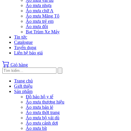
Áo mưa vải dù
Áo mưa nhựa
Áo mưa chữ A
Áo mưa Măng Tô
Áo mưa trẻ em
Áo mưa đôi
Bạt Trùm Xe Máy
Tin tức
Catalogue
Tuyển dụng
Liên hệ báo giá
Giỏ hàng
Trang chủ
Giới thiệu
Sản phẩm
Đồ bảo hộ y tế
Áo mưa thương hiệu
Áo mưa bán lẻ
Áo mưa thời trang
Áo mưa bộ vải dù
Áo mưa cánh dơi
Áo mưa bít