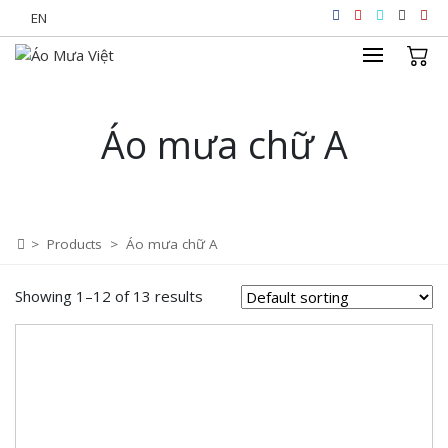
Skip
EN
to
content
Áo mưa chữ A
>
Products
>
Áo mưa chữ A
Showing 1–12 of 13 results