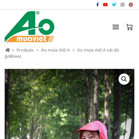
>
Products
>
Áo mưa chữ A
>
Áo mưa chữ A vải dù
(Jollibee)