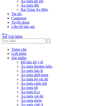
Áo mưa trẻ em
Áo mưa đôi
Bạt Trùm Xe Máy
Tin tức
Catalogue
Tuyển dụng
Liên hệ báo giá
Giỏ hàng
Trang chủ
Giới thiệu
Sản phẩm
Đồ bảo hộ y tế
Áo mưa thương hiệu
Áo mưa bán lẻ
Áo mưa thời trang
Áo mưa bộ vải dù
Áo mưa cánh dơi
Áo mưa bít
Áo mưa Eco
Áo mưa vải dù
Áo mưa nhựa
Áo mưa chữ A