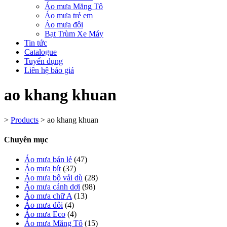
Áo mưa Măng Tô
Áo mưa trẻ em
Áo mưa đôi
Bạt Trùm Xe Máy
Tin tức
Catalogue
Tuyển dụng
Liên hệ báo giá
ao khang khuan
>
Products
>
ao khang khuan
Chuyên mục
Áo mưa bán lẻ
(47)
Áo mưa bít
(37)
Áo mưa bộ vải dù
(28)
Áo mưa cánh dơi
(98)
Áo mưa chữ A
(13)
Áo mưa đôi
(4)
Áo mưa Eco
(4)
Áo mưa Măng Tô
(15)