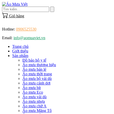
Skip
to
content
Giỏ hàng
Hotline:
0906525530
Email:
info@aomuaviet.vn
Trang chủ
Giới thiệu
Sản phẩm
Đồ bảo hộ y tế
Áo mưa thương hiệu
Áo mưa bán lẻ
Áo mưa thời trang
Áo mưa bộ vải dù
Áo mưa cánh dơi
Áo mưa bít
Áo mưa Eco
Áo mưa vải dù
Áo mưa nhựa
Áo mưa chữ A
Áo mưa Măng Tô