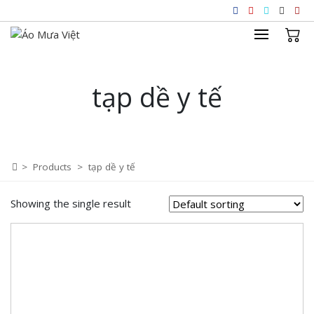
Skip
to
content
tạp dề y tế
>
Products
>
tạp dề y tế
Showing the single result