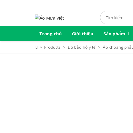
Skip
to
content
Trang chủ
Giới thiệu
Sản phẩm
>
Products
>
Đồ bảo hộ y tế
>
Áo choàng phẫu