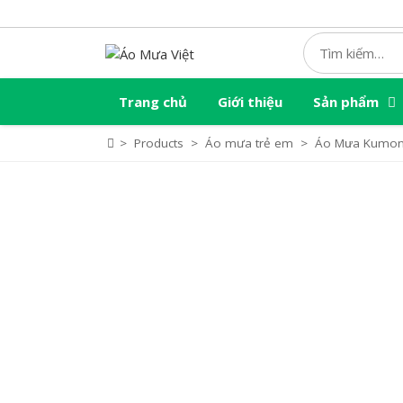
Skip
to
content
Trang chủ
Giới thiệu
Sản phẩm
>
Products
>
Áo mưa trẻ em
>
Áo Mưa Kumo