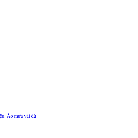
ệu
,
Áo mưa vải dù