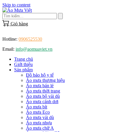
Skip to content
Giỏ hàng
Hotline:
0906525530
Email:
info@aomuaviet.vn
Trang chủ
Giới thiệu
Sản phẩm
Đồ bảo hộ y tế
Áo mưa thương hiệu
Áo mưa bán lẻ
Áo mưa thời trang
Áo mưa bộ vải dù
Áo mưa cánh dơi
Áo mưa bít
Áo mưa Eco
Áo mưa vải dù
Áo mưa nhựa
Áo mưa chữ A