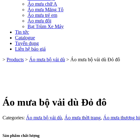
Áo mưa chữ A
Áo mưa Măng Tô
Áo mưa trẻ em
Áo mưa đôi
Bạt Trùm Xe Máy
Tin tức
Catalogue
Tuyển dụng
Liên hệ báo giá
>
Products
>
Áo mưa bộ vải dù
>
Áo mưa bộ vải dù Đỏ đô
Áo mưa bộ vải dù Đỏ đô
Categories:
Áo mưa bộ vải dù
,
Áo mưa thời trang
,
Áo mưa thương hi
Sản phẩm chất lượng