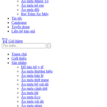
Áo mưa Măng Tô
Áo mưa trẻ em
Áo mưa đôi
Bạt Trùm Xe Máy
Tin tức
Catalogue
Tuyển dụng
Liên hệ báo giá
Giỏ hàng
Trang chủ
Giới thiệu
Sản phẩm
Đồ bảo hộ y tế
Áo mưa thương hiệu
Áo mưa bán lẻ
Áo mưa thời trang
Áo mưa bộ vải dù
Áo mưa cánh dơi
Áo mưa bít
Áo mưa Eco
Áo mưa vải dù
Áo mưa nhựa