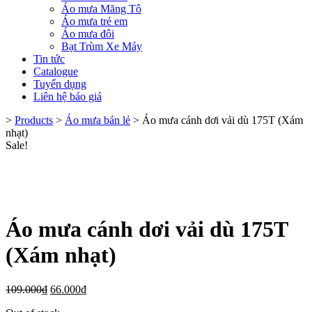
Áo mưa Măng Tô
Áo mưa trẻ em
Áo mưa đôi
Bạt Trùm Xe Máy
Tin tức
Catalogue
Tuyển dụng
Liên hệ báo giá
>
Products
>
Áo mưa bán lẻ
>
Áo mưa cánh dơi vải dù 175T (Xám
nhạt)
Sale!
Áo mưa cánh dơi vải dù 175T
(Xám nhạt)
109.000
₫
66.000
₫