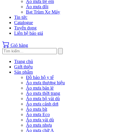
Áo mưa trẻ em
Áo mưa đôi
Bạt Trùm Xe Máy
Tin tức
Catalogue
Tuyển dụng
Liên hệ báo giá
Giỏ hàng
Trang chủ
Giới thiệu
Sản phẩm
Đồ bảo hộ y tế
Áo mưa thương hiệu
Áo mưa bán lẻ
Áo mưa thời trang
Áo mưa bộ vải dù
Áo mưa cánh dơi
Áo mưa bít
Áo mưa Eco
Áo mưa vải dù
Áo mưa nhựa
Áo mưa chữ A