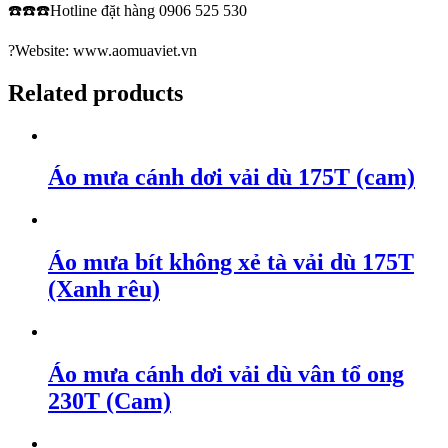
☎️☎️☎️Hotline đặt hàng
0906 525 530
?Website:
www.aomuaviet.vn
Related products
Áo mưa cánh dơi vải dù 175T (cam)
Áo mưa bít không xẻ tà vải dù 175T
(Xanh rêu)
Áo mưa cánh dơi vải dù vân tổ ong
230T (Cam)