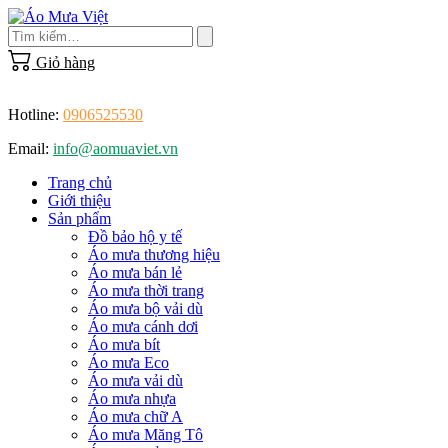
Skip
to
content
Giỏ hàng
Hotline:
0906525530
Email:
info@aomuaviet.vn
Trang chủ
Giới thiệu
Sản phẩm
Đồ bảo hộ y tế
Áo mưa thương hiệu
Áo mưa bán lẻ
Áo mưa thời trang
Áo mưa bộ vải dù
Áo mưa cánh dơi
Áo mưa bít
Áo mưa Eco
Áo mưa vải dù
Áo mưa nhựa
Áo mưa chữ A
Áo mưa Măng Tô