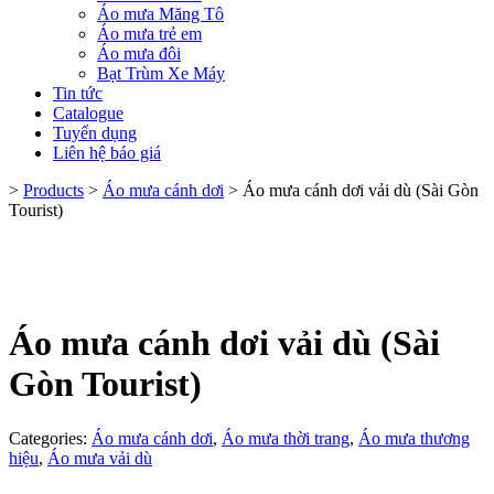
Áo mưa Măng Tô
Áo mưa trẻ em
Áo mưa đôi
Bạt Trùm Xe Máy
Tin tức
Catalogue
Tuyển dụng
Liên hệ báo giá
>
Products
>
Áo mưa cánh dơi
>
Áo mưa cánh dơi vải dù (Sài Gòn
Tourist)
Áo mưa cánh dơi vải dù (Sài
Gòn Tourist)
Categories:
Áo mưa cánh dơi
,
Áo mưa thời trang
,
Áo mưa thương
hiệu
,
Áo mưa vải dù