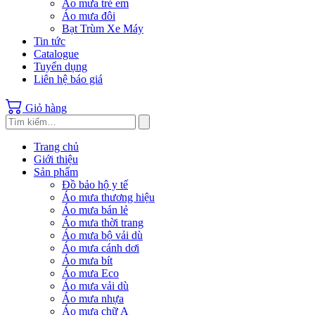
Áo mưa trẻ em
Áo mưa đôi
Bạt Trùm Xe Máy
Tin tức
Catalogue
Tuyển dụng
Liên hệ báo giá
Giỏ hàng
Trang chủ
Giới thiệu
Sản phẩm
Đồ bảo hộ y tế
Áo mưa thương hiệu
Áo mưa bán lẻ
Áo mưa thời trang
Áo mưa bộ vải dù
Áo mưa cánh dơi
Áo mưa bít
Áo mưa Eco
Áo mưa vải dù
Áo mưa nhựa
Áo mưa chữ A