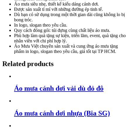
Áo mưa siêu nhẹ, thiết kế kiểu dáng cánh dơi.
Được sản xuất tỉ mỉ với những đường ép tinh tế.
Dù bạn có sử dụng trong một thời gian dài cũng không lo bị
bong tróc.
In logo, slogan theo yêu cầu.
Quy cách đóng gói: túi đựng cùng chất liệu áo mưa.
Phù hợp làm quà tặng sự kiện, triển lãm, event, quà tặng cho
nhân viên với chi phí hợp lý.
Áo Mưa Việt chuyên sản xuất và cung ứng áo mưa tặng
phẩm in logo, slogan theo yêu cầu, giá tốt tại TP HCM.
Related products
Áo mưa cánh dơi vải dù đỏ đô
Áo mưa cánh dơi nhựa (Bia SG)