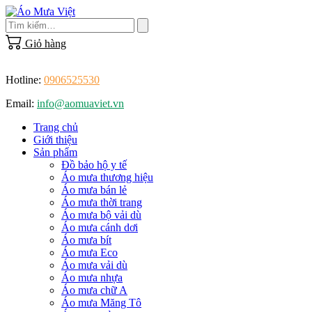
Skip
to
content
Giỏ hàng
Hotline:
0906525530
Email:
info@aomuaviet.vn
Trang chủ
Giới thiệu
Sản phẩm
Đồ bảo hộ y tế
Áo mưa thương hiệu
Áo mưa bán lẻ
Áo mưa thời trang
Áo mưa bộ vải dù
Áo mưa cánh dơi
Áo mưa bít
Áo mưa Eco
Áo mưa vải dù
Áo mưa nhựa
Áo mưa chữ A
Áo mưa Măng Tô