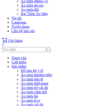
Áo mưa Măng Tô
Áo mưa trẻ em
Áo mưa đôi
Bạt Trùm Xe Máy
Tin tức
Catalogue
Tuyển dụng
Liên hệ báo giá
Giỏ hàng
Trang chủ
Giới thiệu
Sản phẩm
Đồ bảo hộ y tế
Áo mưa thương hiệu
Áo mưa bán lẻ
Áo mưa thời trang
Áo mưa bộ vải dù
Áo mưa cánh dơi
Áo mưa bít
Áo mưa Eco
Áo mưa vải dù