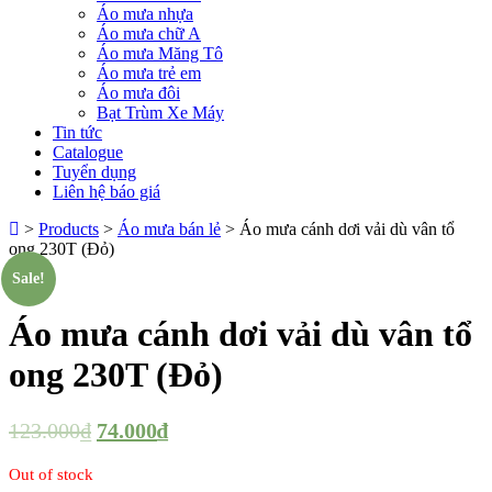
Áo mưa nhựa
Áo mưa chữ A
Áo mưa Măng Tô
Áo mưa trẻ em
Áo mưa đôi
Bạt Trùm Xe Máy
Tin tức
Catalogue
Tuyển dụng
Liên hệ báo giá
>
Products
>
Áo mưa bán lẻ
>
Áo mưa cánh dơi vải dù vân tổ
ong 230T (Đỏ)
Sale!
Áo mưa cánh dơi vải dù vân tổ
ong 230T (Đỏ)
123.000
₫
74.000
₫
Out of stock