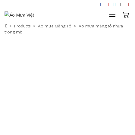
Skip
to
content
>
Products
>
Áo mưa Măng Tô
>
Áo mưa măng tô nhựa
trong mờ