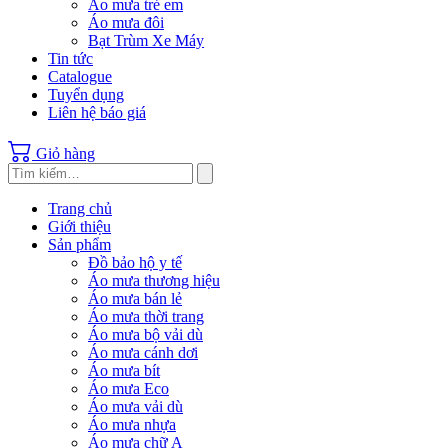
Áo mưa trẻ em
Áo mưa đôi
Bạt Trùm Xe Máy
Tin tức
Catalogue
Tuyển dụng
Liên hệ báo giá
Giỏ hàng
Trang chủ
Giới thiệu
Sản phẩm
Đồ bảo hộ y tế
Áo mưa thương hiệu
Áo mưa bán lẻ
Áo mưa thời trang
Áo mưa bộ vải dù
Áo mưa cánh dơi
Áo mưa bít
Áo mưa Eco
Áo mưa vải dù
Áo mưa nhựa
Áo mưa chữ A