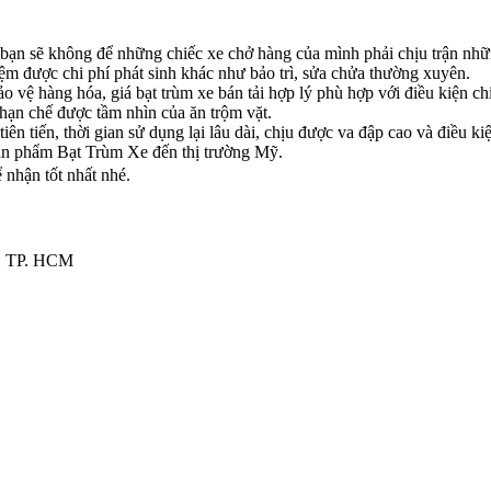
ạn sẽ không để những chiếc xe chở hàng của mình phải chịu trận những
 kiệm được chi phí phát sinh khác như bảo trì, sửa chửa thường xuyên.
o vệ hàng hóa, giá bạt trùm xe bán tải hợp lý phù hợp với điều kiện chi
ạn chế được tầm nhìn của ăn trộm vặt.
ên tiến, thời gian sử dụng lại lâu dài, chịu được va đập cao và điều ki
sản phẩm Bạt Trùm Xe đến thị trường Mỹ.
nhận tốt nhất nhé.
n, TP. HCM