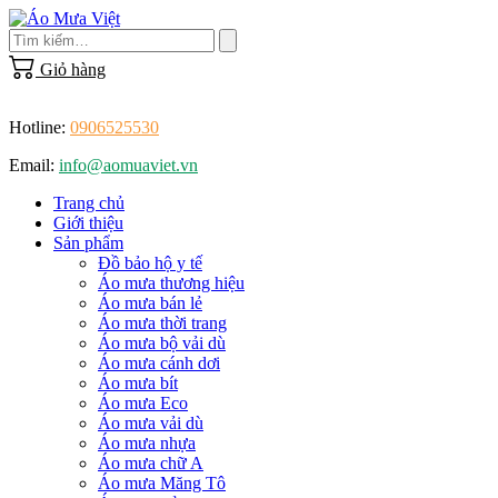
Skip
to
content
Giỏ hàng
Hotline:
0906525530
Email:
info@aomuaviet.vn
Trang chủ
Giới thiệu
Sản phẩm
Đồ bảo hộ y tế
Áo mưa thương hiệu
Áo mưa bán lẻ
Áo mưa thời trang
Áo mưa bộ vải dù
Áo mưa cánh dơi
Áo mưa bít
Áo mưa Eco
Áo mưa vải dù
Áo mưa nhựa
Áo mưa chữ A
Áo mưa Măng Tô