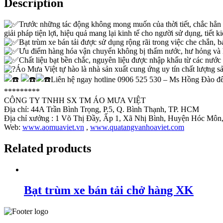
Description
Trước những tác động không mong muốn của thời tiết, chắc hẳn b
giải pháp tiện lợi, hiệu quả mang lại kinh tế cho người sử dụng, tiết
Bạt trùm xe bán tải được sử dụng rộng rãi trong việc che chắn, bả
Ưu điểm hàng hóa vận chuyển không bị thấm nước, hư hỏng và h
Chất liệu bạt bền chắc, nguyên liệu được nhập khẩu từ các nước ti
Áo Mưa Việt tự hào là nhà sản xuất cung ứng uy tín chất lượng 
Liên hệ ngay hotline 0906 525 530 – Ms Hồng Đào để 
*********
CÔNG TY TNHH SX TM ÁO MƯA VIỆT
Địa chỉ: 44A Trần Bình Trọng, P.5, Q. Bình Thạnh, TP. HCM
Địa chỉ xưởng : 1 Võ Thị Đầy, Ấp 1, Xã Nhị Bình, Huyện Hóc Mô
Web:
www.aomuaviet.vn
,
www.quatangvanhoaviet.com
Related products
Bạt trùm xe bán tải chở hàng XK