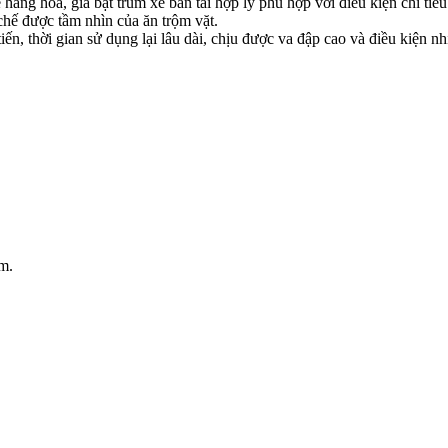
hàng hóa, giá bạt trùm xe bán tải hợp lý phù hợp với điều kiện chi tiêu
hế được tầm nhìn của ăn trộm vặt.
iến, thời gian sử dụng lại lâu dài, chịu được va đập cao và điều kiện n
ệm.