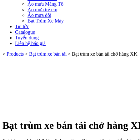
Áo mưa Măng Tô
Áo mưa trẻ em
Áo mưa đôi
Bạt Trùm Xe Máy
Tin tức
Catalogue
Tuyển dụng
Liên hệ báo giá
>
Products
>
Bạt trùm xe bán tải
>
Bạt trùm xe bán tải chở hàng XK
Bạt trùm xe bán tải chở hàng 