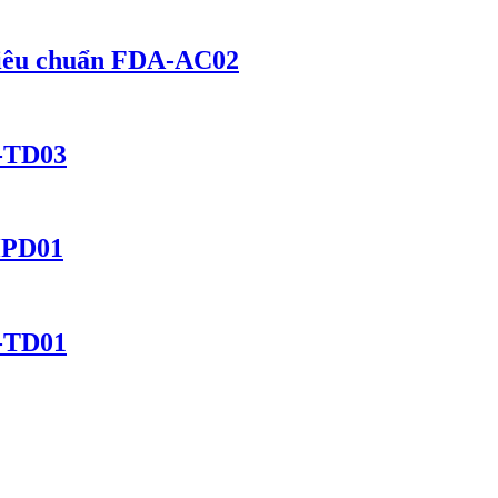
 tiêu chuẩn FDA-AC02
A-TD03
HPD01
A-TD01