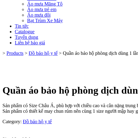
Áo mưa Măng Tô
Áo mưa trẻ em
Áo mưa đôi
Bạt Trùm Xe Máy
Tin tức
Catalogue
Tuyển dụng
Liên hệ báo giá
>
Products
>
Đồ bảo hộ y tế
>
Quần áo bảo hộ phòng dịch dùng 1 
Quần áo bảo hộ phòng dịch dù
Sản phẩm có Size Châu Á, phù hợp với chiều cao và cân nặng trung 
Sản phẩm có thiết kế may chun rúm nên cùng 1 size người mập hay g
Category:
Đồ bảo hộ y tế