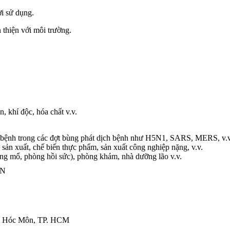
i sử dụng.
 thiện với môi trường.
, khí độc, hóa chất v.v.
h bệnh trong các đợt bùng phát dịch bệnh như H5N1, SARS, MERS, v.v
 sản xuất, chế biến thực phẩm, sản xuất công nghiệp nặng, v.v.
phòng mổ, phòng hồi sức), phòng khám, nhà dưỡng lão v.v.
ỚN
ện Hóc Môn, TP. HCM