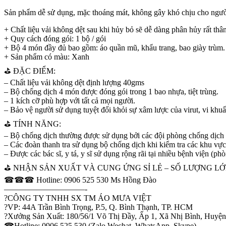
Sản phẩm dễ sử dụng, mặc thoáng mát, không gây khó chịu cho ngườ
+ Chất liệu vải không dệt sau khi hủy bỏ sẽ dễ dàng phân hủy rất thân
+ Quy cách đóng gói: 1 bộ / gói
+ Bộ 4 món đầy đủ bao gồm: áo quần mũ, khẩu trang, bao giày trùm.
+ Sản phẩm có màu: Xanh
⛳️ ĐẶC ĐIỂM:
– Chất liệu vải không dệt định lượng 40gms
– Bộ chống dịch 4 món được đóng gói trong 1 bao nhựa, tiệt trùng.
– 1 kích cỡ phù hợp với tất cả mọi người.
– Bảo vệ người sử dụng tuyệt đối khỏi sự xâm lược của virut, vi khuẩn
⛳️ TÍNH NĂNG:
– Bộ chống dịch thường được sử dụng bởi các đội phòng chống dịc
– Các đoàn thanh tra sử dụng bộ chống dịch khi kiểm tra các khu vực
– Được các bác sĩ, y tá, y sĩ sử dụng rộng rãi tại nhiều bệnh viện (
⛳️ NHẬN SẢN XUẤT VÀ CUNG ỨNG SỈ LẺ – SỐ LƯỢNG L
☎☎☎ Hotline: 0906 525 530 Ms Hồng Đào
——————————-
?CÔNG TY TNHH SX TM ÁO MƯA VIỆT
?VP: 44A Trần Bình Trọng, P.5, Q. Bình Thạnh, TP. HCM
?Xưởng Sản Xuất: 180/56/1 Võ Thị Đầy, Ấp 1, Xã Nhị Bình, Huy
☎Hotline: 0906 525 530 (Zalo,Wechat, WhatsApp, Skype)