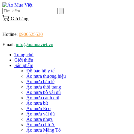
Skip
to
content
Giỏ hàng
Hotline:
0906525530
Email:
info@aomuaviet.vn
Trang chủ
Giới thiệu
Sản phẩm
Đồ bảo hộ y tế
Áo mưa thương hiệu
Áo mưa bán lẻ
Áo mưa thời trang
Áo mưa bộ vải dù
Áo mưa cánh dơi
Áo mưa bít
Áo mưa Eco
Áo mưa vải dù
Áo mưa nhựa
Áo mưa chữ A
Áo mưa Măng Tô