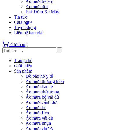
Áo mưa trẻ em
Áo mưa đôi
Bạt Trùm Xe Máy
Tin tức
Catalogue
Tuyển dụng
Liên hệ báo giá
Giỏ hàng
Trang chủ
Giới thiệu
Sản phẩm
Đồ bảo hộ y tế
Áo mưa thương hiệu
Áo mưa bán lẻ
Áo mưa thời trang
Áo mưa bộ vải dù
Áo mưa cánh dơi
Áo mưa bít
Áo mưa Eco
Áo mưa vải dù
Áo mưa nhựa
Áo mưa chữ A