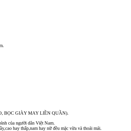
ệm.
O, BỌC GIÀY MAY LIỀN QUẦN).
bình của người dân Việt Nam.
ầy,cao hay thấp,nam hay nữ đều mặc vừa và thoải mái.