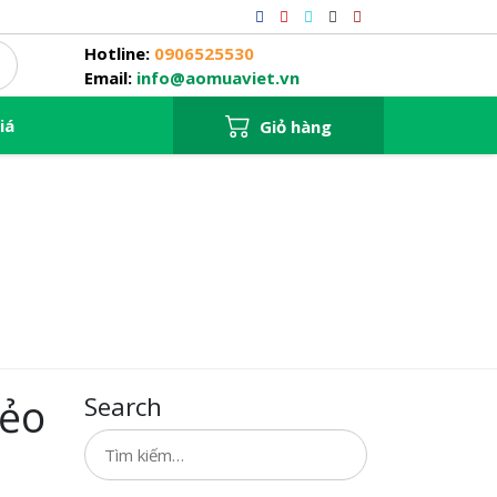
Hotline:
0906525530
Email:
info@aomuaviet.vn
iá
Giỏ hàng
nẻo
Search