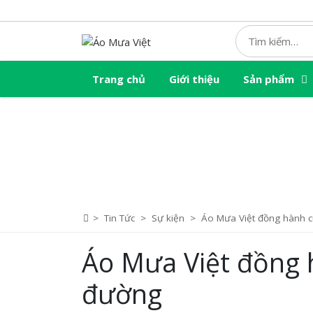
Skip
to
content
Trang chủ
Giới thiệu
Sản phẩm
>
Tin Tức
>
Sự kiện
>
Áo Mưa Việt đồng hành 
Áo Mưa Việt đồng 
đường