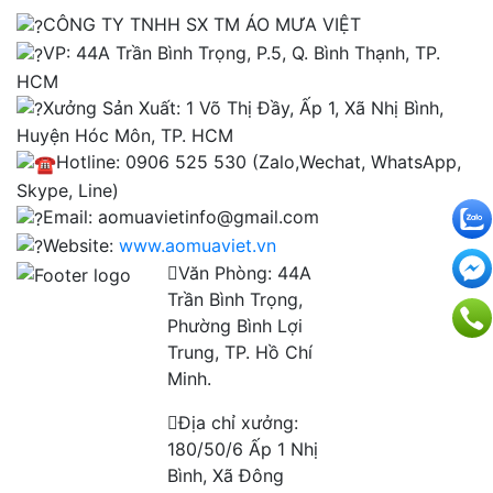
CÔNG TY TNHH SX TM ÁO MƯA VIỆT
VP: 44A Trần Bình Trọng, P.5, Q. Bình Thạnh, TP.
HCM
Xưởng Sản Xuất: 1 Võ Thị Đầy, Ấp 1, Xã Nhị Bình,
Huyện Hóc Môn, TP. HCM
Hotline: 0906 525 530 (Zalo,Wechat, WhatsApp,
Skype, Line)
Email: aomuavietinfo@gmail.com
Website:
www.aomuaviet.vn
Văn Phòng: 44A
Trần Bình Trọng,
Phường Bình Lợi
Trung, TP. Hồ Chí
Minh.
Địa chỉ xưởng:
180/50/6 Ấp 1 Nhị
Bình, Xã Đông