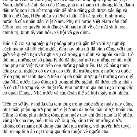
Nam, dưới sự lãnh đạo của Đảng phá tan thành trì phong kiến, đánh
dấu mốc son lịch sử trong vấn đề bình đẳng giới được xác lập và
định chế bằng Hiến pháp và Pháp luật. Tất cả quyền bính trong
nước là của nhân dân Việt Nam. Phụ nữ nước Việt Nam dân chủ
Cộng hòa có quyền bình đẳng với nam giới về các mặt sinh hoạt
chính trị, kinh tế, văn hóa, xã hội và gia đình.
Bác Hồ coi sự nghiệp giải phóng phụ nữ gắn liền với sự nghiệp
cách mạng xã hội chủ nghĩa, đến nay phụ nữ đã bình đẳng với nam
giới về quyền hạn và nghĩa vụ cả trong gia đình và ngoài xã hội. Có
thể nói, những cơ sở pháp lý đó đã thật sự mở ra những cơ hội mới
cho phụ nữ Việt Nam trên con đường phát triển. Ðã có hàng trăm
công ty, xí nghiệp có uy tín cao trên thị trường trong nước và quốc
tế do phụ nữ lãnh đạo. Nhiều chị đã nhận được giải thưởng cao quý
của Nhà nước. Lao động nữ trong nhiều ngành đã được công nhận
là có chất lượng và kỹ thuật tốt. Phụ nữ tham gia lãnh đạo trong các
cơ quan Ðảng , Nhà nước và các đoàn thể xã hội ngày một nhiều.
Trên cơ sở ấy, ý nghĩa của tam tòng trong cuộc sống ngày nay cũng
như thân phận người phụ nữ Việt Nam đã hoàn toàn được hoán cải.
Cũng là tòng phụ nhưng tòng phụ ngày nay chỉ đơn giản là lễ phép,
vâng lời cha mẹ, hiếu thảo với ông bà, kính trên nhường dưới,
không còn mang nội dung của thói gia trưởng, với quyền lực tuyệt
đối mang tính áp đặt trong gia đình thuộc về người cha.