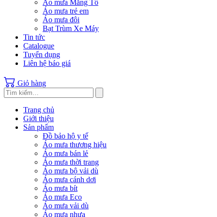
Áo mưa Măng Tô
Áo mưa trẻ em
Áo mưa đôi
Bạt Trùm Xe Máy
Tin tức
Catalogue
Tuyển dụng
Liên hệ báo giá
Giỏ hàng
Trang chủ
Giới thiệu
Sản phẩm
Đồ bảo hộ y tế
Áo mưa thương hiệu
Áo mưa bán lẻ
Áo mưa thời trang
Áo mưa bộ vải dù
Áo mưa cánh dơi
Áo mưa bít
Áo mưa Eco
Áo mưa vải dù
Áo mưa nhựa