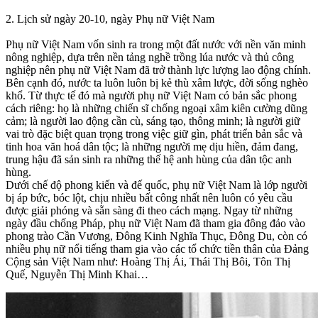
2. Lịch sử ngày 20-10, ngày Phụ nữ Việt Nam
Phụ nữ Việt Nam vốn sinh ra trong một đất nước với nền văn minh
nông nghiệp, dựa trên nền tảng nghề trồng lúa nước và thủ công
nghiệp nên phụ nữ Việt Nam đã trở thành lực lượng lao động chính.
Bên cạnh đó, nước ta luôn luôn bị kẻ thù xâm lược, đời sống nghèo
khổ. Từ thực tế đó mà người phụ nữ Việt Nam có bản sắc phong
cách riêng: họ là những chiến sĩ chống ngoại xâm kiên cường dũng
cảm; là người lao động cần cù, sáng tạo, thông minh; là người giữ
vai trò đặc biệt quan trọng trong việc giữ gìn, phát triển bản sắc và
tinh hoa văn hoá dân tộc; là những người mẹ dịu hiền, đảm đang,
trung hậu đã sản sinh ra những thế hệ anh hùng của dân tộc anh
hùng.
Dưới chế độ phong kiến và đế quốc, phụ nữ Việt Nam là lớp người
bị áp bức, bóc lột, chịu nhiều bất công nhất nên luôn có yêu cầu
được giải phóng và sẵn sàng đi theo cách mạng. Ngay từ những
ngày đầu chống Pháp, phụ nữ Việt Nam đã tham gia đông đảo vào
phong trào Cần Vương, Đông Kinh Nghĩa Thục, Đông Du, còn có
nhiều phụ nữ nổi tiếng tham gia vào các tổ chức tiền thân của Đảng
Cộng sản Việt Nam như: Hoàng Thị Ái, Thái Thị Bôi, Tôn Thị
Quế, Nguyễn Thị Minh Khai…