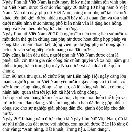
Ngày Phụ nữ Việt Nam là một ngày lễ kỷ niệm nhằm tôn vinh phụ
nữ Việt Nam, được tổ chức vào ngày 20 tháng 10 hàng năm ở Việt
Nam. Vào dịp này, phụ nữ Việt Nam, cũng như phụ nữ tại các nơi
khác trên thế giới, được nhiều người bày tỏ sự quan tâm và tôn vinh
dưới nhiều hình thức nhưng phổ biến nhất vẫn là tặng hoa hồng,
thiệp và kèm theo những lời chúc mừng.
Ngày Phụ nữ Việt Nam 20/10 là ngày đầu tiên trong lịch sử nước ta,
một đoàn thể quần chúng của phụ nữ được hoạt động hợp pháp và
công khai, nhằm đoàn kết, động viên lực lượng phụ nữ đóng góp
tích cực vào sự nghiệp cách mạng của đất nước.
Đây cũng là lần đầu tiên, người phụ nữ Việt Nam được cầm lá
phiếu bầu cử, tham gia các công tác chính quyền và xã hội, nắm giữ
nhiều trọng trách trong bộ máy Nhà nước và các đoàn thể quần
chúng.
Hơn 90 mùa thu qua, tổ chức Phụ nữ Liên hiệp Hội ngày càng lớn
mạnh, người phụ nữ Việt Nam yêu nước ngày càng có tri thức, có
sức khỏe, càng năng động, sáng tạo, có lối sống văn hóa, có lòng
nhân hậu, quan tâm tới lợi ích xã hội và cộng đồng.
Trải qua nhiều thăng trầm của xã hội, chị em luôn luôn thể hiện vai
trò tích cực, đảm đang, với tấm lòng nhân hậu đã đóng góp nhiều
công sức cho sự nghiệp giải phóng dân tộc, giành độc lập cho đất
nước.
Ngày 20/10 hàng năm được chọn là Ngày Phụ Nữ Việt Nam, đó là
sự ghi nhận của đất nước với những con người được Bác Hồ tặng 8
chữ vàng: “Anh hùng, Bất khuất, Trung hậu, Đảm đang”.