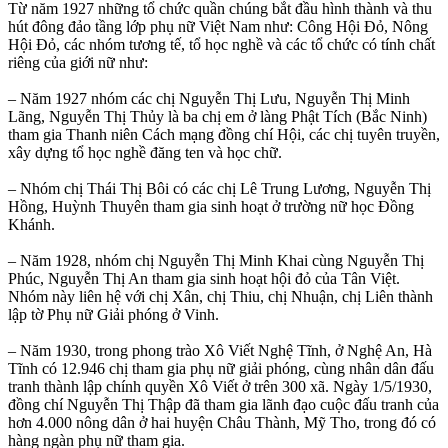
Từ năm 1927 những tổ chức quần chúng bắt đầu hình thành và thu
hút đông đảo tầng lớp phụ nữ Việt Nam như: Công Hội Đỏ, Nông
Hội Đỏ, các nhóm tương tế, tổ học nghề và các tổ chức có tính chất
riêng của giới nữ như:
– Năm 1927 nhóm các chị Nguyễn Thị Lưu, Nguyễn Thị Minh
Lãng, Nguyễn Thị Thủy là ba chị em ở làng Phật Tích (Bắc Ninh)
tham gia Thanh niên Cách mạng đồng chí Hội, các chị tuyên truyền,
xây dựng tổ học nghề đăng ten và học chữ.
– Nhóm chị Thái Thị Bôi có các chị Lê Trung Lương, Nguyễn Thị
Hồng, Huỳnh Thuyên tham gia sinh hoạt ở trường nữ học Đồng
Khánh.
– Năm 1928, nhóm chị Nguyễn Thị Minh Khai cùng Nguyễn Thị
Phúc, Nguyễn Thị An tham gia sinh hoạt hội đỏ của Tân Việt.
Nhóm này liên hệ với chị Xân, chị Thiu, chị Nhuận, chị Liên thành
lập tờ Phụ nữ Giải phóng ở Vinh.
– Năm 1930, trong phong trào Xô Viết Nghệ Tĩnh, ở Nghệ An, Hà
Tĩnh có 12.946 chị tham gia phụ nữ giải phóng, cùng nhân dân đấu
tranh thành lập chính quyền Xô Viết ở trên 300 xã. Ngày 1/5/1930,
đồng chí Nguyễn Thị Thập đã tham gia lãnh đạo cuộc đấu tranh của
hơn 4.000 nông dân ở hai huyện Châu Thành, Mỹ Tho, trong đó có
hàng ngàn phụ nữ tham gia.