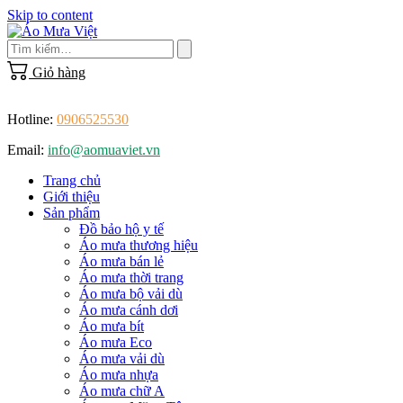
Skip to content
Giỏ hàng
Hotline:
0906525530
Email:
info@aomuaviet.vn
Trang chủ
Giới thiệu
Sản phẩm
Đồ bảo hộ y tế
Áo mưa thương hiệu
Áo mưa bán lẻ
Áo mưa thời trang
Áo mưa bộ vải dù
Áo mưa cánh dơi
Áo mưa bít
Áo mưa Eco
Áo mưa vải dù
Áo mưa nhựa
Áo mưa chữ A