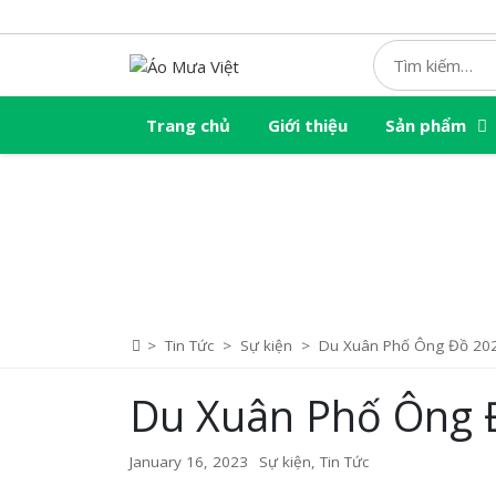
Skip
to
content
Trang chủ
Giới thiệu
Sản phẩm
>
Tin Tức
>
Sự kiện
>
Du Xuân Phố Ông Đồ 20
Du Xuân Phố Ông 
January 16, 2023
Sự kiện
,
Tin Tức