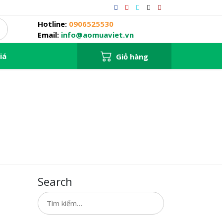
Hotline:
0906525530
Email:
info@aomuaviet.vn
iá
Giỏ hàng
Search