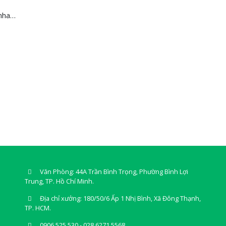
 nha…
Văn Phòng: 44A Trần Bình Trọng, Phường Bình Lợi
Trung, TP. Hồ Chí Minh.
Địa chỉ xưởng: 180/50/6 Ấp 1 Nhị Bình, Xã Đông Thạnh,
TP. HCM.
0906 525 530 - 028 6271 5568