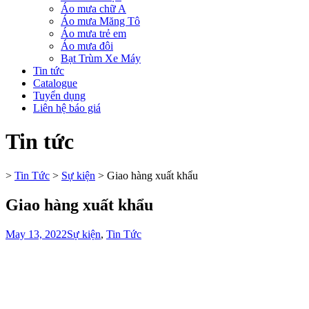
Áo mưa chữ A
Áo mưa Măng Tô
Áo mưa trẻ em
Áo mưa đôi
Bạt Trùm Xe Máy
Tin tức
Catalogue
Tuyển dụng
Liên hệ báo giá
Tin tức
>
Tin Tức
>
Sự kiện
>
Giao hàng xuất khẩu
Giao hàng xuất khẩu
May 13, 2022
Sự kiện
,
Tin Tức