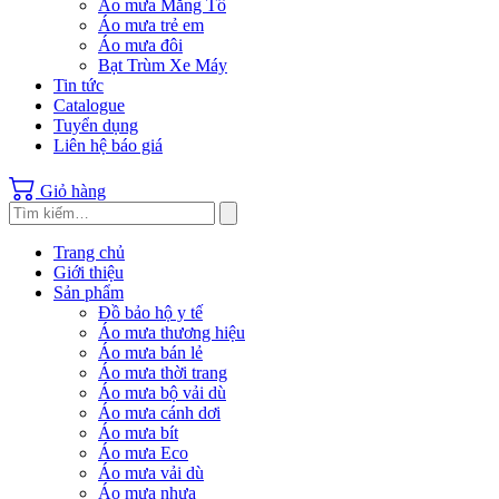
Áo mưa Măng Tô
Áo mưa trẻ em
Áo mưa đôi
Bạt Trùm Xe Máy
Tin tức
Catalogue
Tuyển dụng
Liên hệ báo giá
Giỏ hàng
Trang chủ
Giới thiệu
Sản phẩm
Đồ bảo hộ y tế
Áo mưa thương hiệu
Áo mưa bán lẻ
Áo mưa thời trang
Áo mưa bộ vải dù
Áo mưa cánh dơi
Áo mưa bít
Áo mưa Eco
Áo mưa vải dù
Áo mưa nhựa