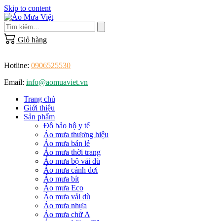
Skip to content
Giỏ hàng
Hotline:
0906525530
Email:
info@aomuaviet.vn
Trang chủ
Giới thiệu
Sản phẩm
Đồ bảo hộ y tế
Áo mưa thương hiệu
Áo mưa bán lẻ
Áo mưa thời trang
Áo mưa bộ vải dù
Áo mưa cánh dơi
Áo mưa bít
Áo mưa Eco
Áo mưa vải dù
Áo mưa nhựa
Áo mưa chữ A