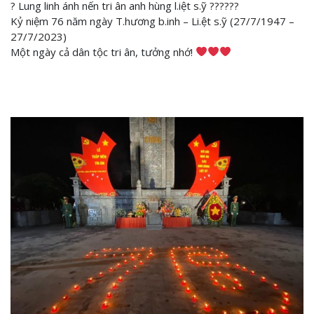
?
Lung linh ánh nến tri ân anh hùng l.iệt s.ỹ
??
??
??
Kỷ niệm 76 năm ngày T.hương b.inh – Li.ệt s.ỹ (27/7/1947 –
27/7/2023)
Một ngày cả dân tộc tri ân, tưởng nhớ!