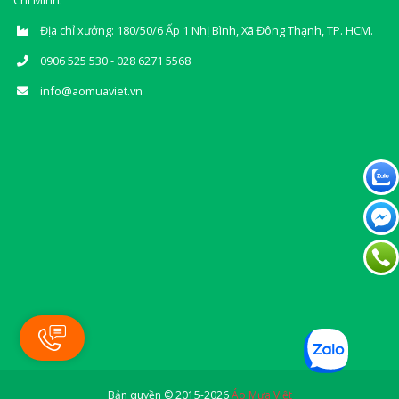
Chí Minh.
Địa chỉ xưởng: 180/50/6 Ấp 1 Nhị Bình, Xã Đông Thạnh, TP. HCM.
0906 525 530 - 028 6271 5568
info@aomuaviet.vn
Bản quyền © 2015-2026
Áo Mưa Việt