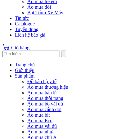
Áo mưa trẻ em
Áo mưa đôi
Bạt Trùm Xe Máy
Tin tức
Catalogue
Tuyển dụng
Liên hệ báo giá
Giỏ hàng
Trang chủ
Giới thiệu
Sản phẩm
Đồ bảo hộ y tế
Áo mưa thương hiệu
Áo mưa bán lẻ
Áo mưa thời trang
Áo mưa bộ vải dù
Áo mưa cánh dơi
Áo mưa bít
Áo mưa Eco
Áo mưa vải dù
Áo mưa nhựa
Áo mưa chữ A