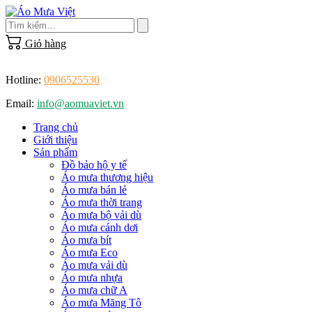
Skip
to
content
Giỏ hàng
Hotline:
0906525530
Email:
info@aomuaviet.vn
Trang chủ
Giới thiệu
Sản phẩm
Đồ bảo hộ y tế
Áo mưa thương hiệu
Áo mưa bán lẻ
Áo mưa thời trang
Áo mưa bộ vải dù
Áo mưa cánh dơi
Áo mưa bít
Áo mưa Eco
Áo mưa vải dù
Áo mưa nhựa
Áo mưa chữ A
Áo mưa Măng Tô