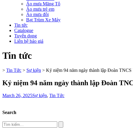
Áo mưa Măng Tô
Áo mưa trẻ em
Áo mưa đôi
Bạt Trùm Xe Máy
Tin tức
Catalogue
Tuyển dụng
Liên hệ báo giá
Tin tức
>
Tin Tức
>
Sự kiện
>
Kỷ niệm 94 năm ngày thành lập Đoàn TNCS 
Kỷ niệm 94 năm ngày thành lập Đoàn TNC
March 26, 2025
Sự kiện
,
Tin Tức
Search