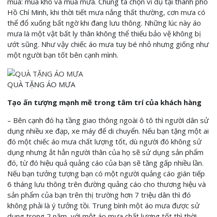
mùa: mùa khô và mùa mưa. Chúng ta chọn ví dụ tại thành phố
Hồ Chí Minh, khi thời tiết mưa nắng thất thường, cơn mưa có
thể đổ xuống bất ngờ khi đang lưu thông. Những lúc này áo
mưa là một vật bất ly thân không thể thiếu bảo vệ không bị
ướt sũng. Như vậy chiếc áo mưa tuy bé nhỏ nhưng giống như
một người bạn tốt bên cạnh mình.
QUÀ TẶNG ÁO MƯA
Tạo ấn tượng mạnh mẽ trong tâm trí của khách hàng
– Bên cạnh đó hạ tầng giao thông ngoài ô tô thì người dân sử
dụng nhiều xe đạp, xe máy để di chuyển. Nếu bạn tặng một ai
đó một chiếc áo mưa chất lượng tốt, dù người đó không sử
dụng nhưng ắt hẳn người thân của họ sẽ sử dụng sản phẩm
đó, từ đó hiệu quả quảng cáo của bạn sẽ tăng gấp nhiều lần.
Nếu bạn tưởng tượng bạn có một người quảng cáo gián tiếp
6 tháng lưu thông trên đường quảng cáo cho thương hiệu và
sản phẩm của bạn trên thị trường hơn 7 triệu dân thì đó
không phải là ý tưởng tồi. Trung bình một áo mưa được sử
dụng trong 2 năm, với một áo mưa chất lượng tốt thì thời