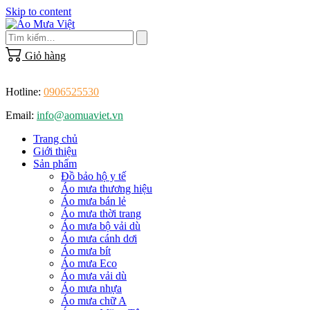
Skip to content
Giỏ hàng
Hotline:
0906525530
Email:
info@aomuaviet.vn
Trang chủ
Giới thiệu
Sản phẩm
Đồ bảo hộ y tế
Áo mưa thương hiệu
Áo mưa bán lẻ
Áo mưa thời trang
Áo mưa bộ vải dù
Áo mưa cánh dơi
Áo mưa bít
Áo mưa Eco
Áo mưa vải dù
Áo mưa nhựa
Áo mưa chữ A