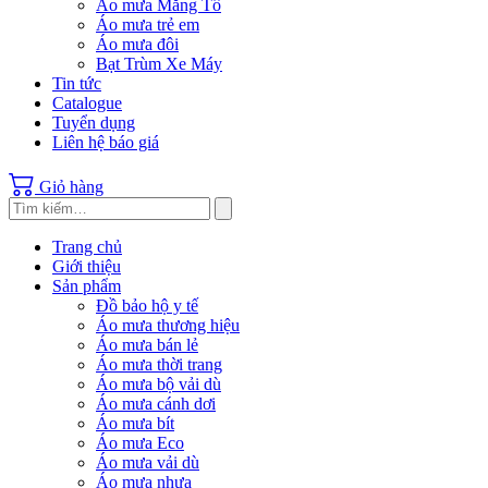
Áo mưa Măng Tô
Áo mưa trẻ em
Áo mưa đôi
Bạt Trùm Xe Máy
Tin tức
Catalogue
Tuyển dụng
Liên hệ báo giá
Giỏ hàng
Trang chủ
Giới thiệu
Sản phẩm
Đồ bảo hộ y tế
Áo mưa thương hiệu
Áo mưa bán lẻ
Áo mưa thời trang
Áo mưa bộ vải dù
Áo mưa cánh dơi
Áo mưa bít
Áo mưa Eco
Áo mưa vải dù
Áo mưa nhựa