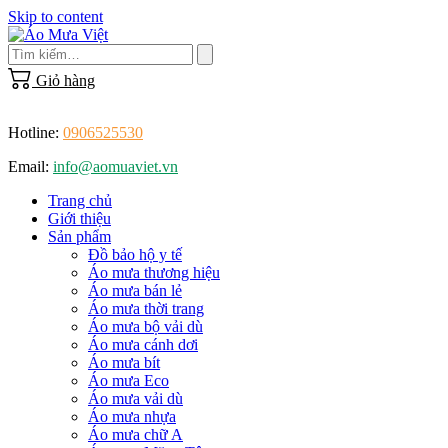
Skip to content
Giỏ hàng
Hotline:
0906525530
Email:
info@aomuaviet.vn
Trang chủ
Giới thiệu
Sản phẩm
Đồ bảo hộ y tế
Áo mưa thương hiệu
Áo mưa bán lẻ
Áo mưa thời trang
Áo mưa bộ vải dù
Áo mưa cánh dơi
Áo mưa bít
Áo mưa Eco
Áo mưa vải dù
Áo mưa nhựa
Áo mưa chữ A