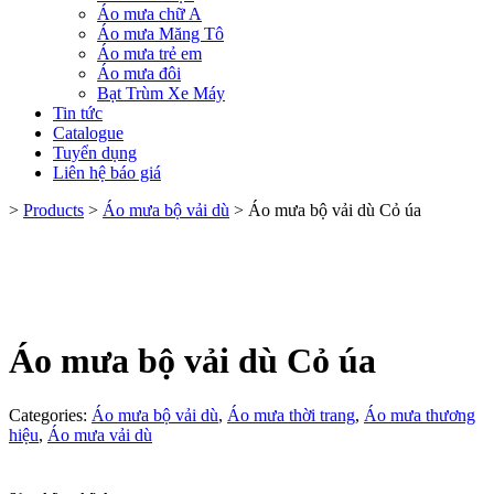
Áo mưa chữ A
Áo mưa Măng Tô
Áo mưa trẻ em
Áo mưa đôi
Bạt Trùm Xe Máy
Tin tức
Catalogue
Tuyển dụng
Liên hệ báo giá
>
Products
>
Áo mưa bộ vải dù
>
Áo mưa bộ vải dù Cỏ úa
Áo mưa bộ vải dù Cỏ úa
Categories:
Áo mưa bộ vải dù
,
Áo mưa thời trang
,
Áo mưa thương
hiệu
,
Áo mưa vải dù