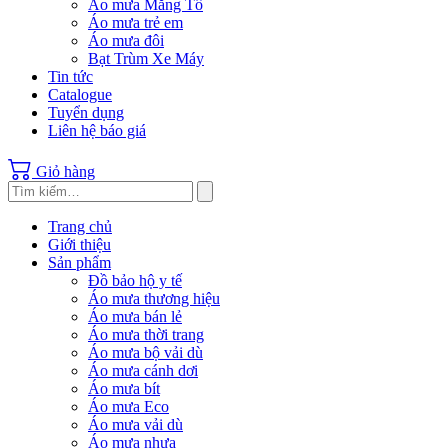
Áo mưa Măng Tô
Áo mưa trẻ em
Áo mưa đôi
Bạt Trùm Xe Máy
Tin tức
Catalogue
Tuyển dụng
Liên hệ báo giá
Giỏ hàng
Trang chủ
Giới thiệu
Sản phẩm
Đồ bảo hộ y tế
Áo mưa thương hiệu
Áo mưa bán lẻ
Áo mưa thời trang
Áo mưa bộ vải dù
Áo mưa cánh dơi
Áo mưa bít
Áo mưa Eco
Áo mưa vải dù
Áo mưa nhựa