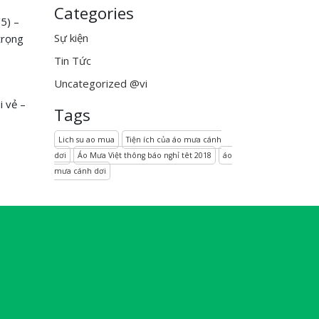
Categories
5) –
Sự kiện
trọng
Tin Tức
Uncategorized @vi
i vẻ –
Tags
Lich su ao mua
Tiện ích của áo mưa cánh
dơi
Áo Mưa Việt thông báo nghỉ têt 2018
áo
mưa cánh dơi