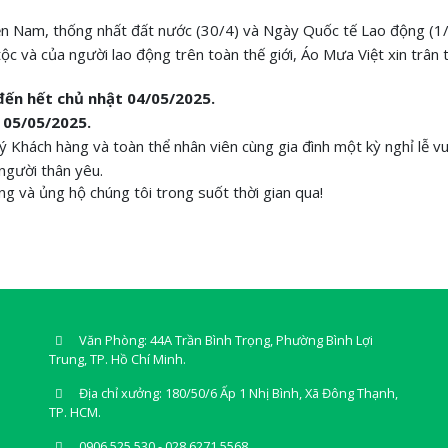
ền Nam, thống nhất đất nước (30/4) và Ngày Quốc tế Lao động (1/
ộc và của người lao động trên toàn thế giới, Áo Mưa Việt xin trân 
 đến hết chủ nhật 04/05/2025.
y 05/05/2025.
 Khách hàng và toàn thể nhân viên cùng gia đình một kỳ nghỉ lễ vu
người thân yêu.
g và ủng hộ chúng tôi trong suốt thời gian qua!
Văn Phòng: 44A Trần Bình Trọng, Phường Bình Lợi
Trung, TP. Hồ Chí Minh.
Địa chỉ xưởng: 180/50/6 Ấp 1 Nhị Bình, Xã Đông Thạnh,
TP. HCM.
0906 525 530 - 028 6271 5568