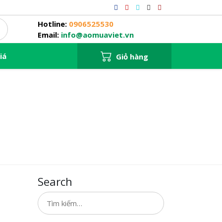
Hotline:
0906525530
Email:
info@aomuaviet.vn
iá
Giỏ hàng
Search